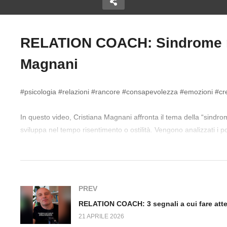
RELATION COACH: Sindrome ran
RELATION COACH
Copy Embed Code
Magnani
CH: Perchè
Relazione Tossica: 3 Passi
R
UMANI -Carlo
PRATICI per Ricostruire la
se
oanalista
Tua Autostima
al
#psicologia #relazioni #rancore #consapevolezza #emozioni #cr
In questo video, Cristiana Magnani affronta il tema della “sindro
sviluppa nel tempo risentimento o ostilità. Vengono analizzati i 
implicazioni nei rapporti interpersonali.
PREV
21 APRILE 2026