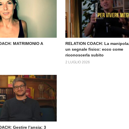
OACH: MATRIMONIO A
RELATION COACH: La manipola
un segnale fisico: ecco come
riconoscerla subito
2 LUGLIO 2026
CH: Gestire l’ansia: 3