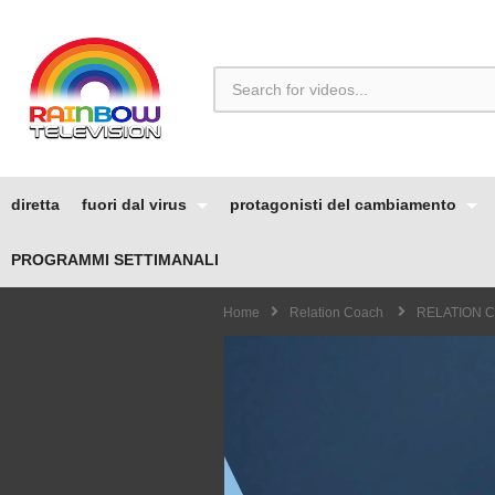
diretta
fuori dal virus
protagonisti del cambiamento
PROGRAMMI SETTIMANALI
Home
Relation Coach
RELATION CO