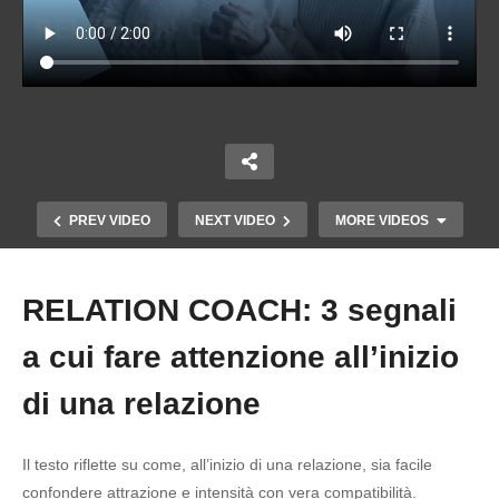
PREV VIDEO
NEXT VIDEO
MORE VIDEOS
RELATION COACH: 3 segnali
Copy Embed Code
a cui fare attenzione all’inizio
di una relazione
Il testo riflette su come, all’inizio di una relazione, sia facile
RELATION COACH: Perchè ATTIRO i casi
confondere attrazione e intensità con vera compatibilità.