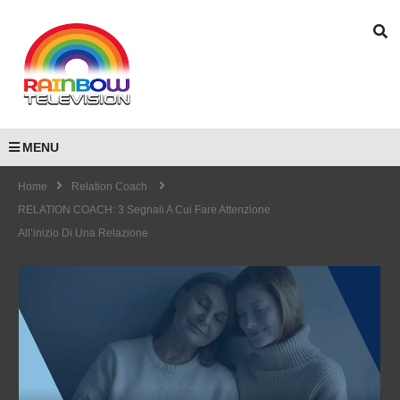
MENU
Home
Relation Coach
RELATION COACH: 3 Segnali A Cui Fare Attenzione
All’inizio Di Una Relazione