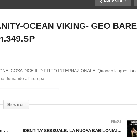
PREV VIDEO
NITY-OCEAN VIKING- GEO BARE
QUESTIONE MIGRANTI
(HUMANITY-OCEAN
 n.349.SP
SA: RIAPRIAMO LE
VIKING- GEO BARENTS-
RTE! Fuori dal Virus
RISE ABOVE). Fuori dal
277
Virus n.349.SP
. COSA DICE IL DIRITTO INTERNAZIONALE. Quando la questione 
fanno domande all’Europa.
Show more
NEXT
RSA: RIAPRIAMO LE PORTE! Fuori dal Virus n.277
IDENTITA’ SESSUALE: LA NUOVA BABILONIA! Fuori dal Virus n.274