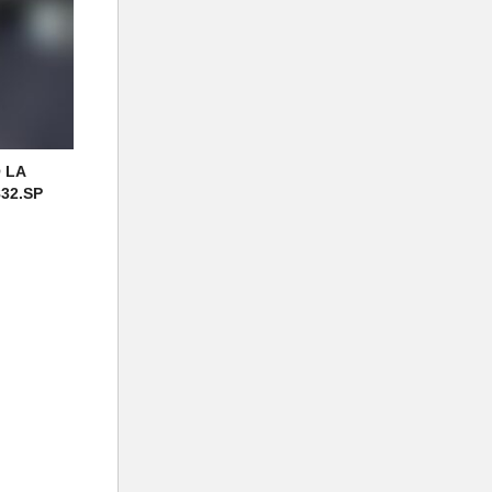
 LA
832.SP