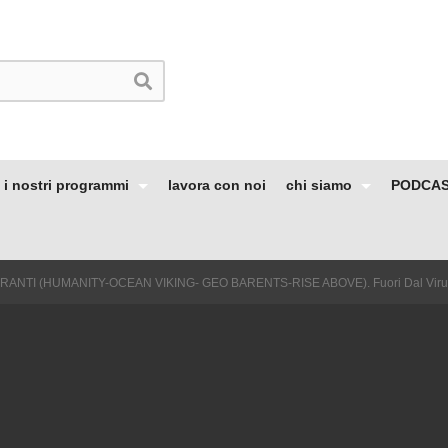
i nostri programmi
lavora con noi
chi siamo
PODCA
ANTI (HUMANITY-OCEAN VIKING- GEO BARENTS-RISE ABOVE). Fuori Dal Viru