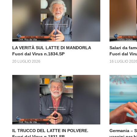
LA VERITÀ SUL LATTE DI MANDORLA
Salari da fame
Fuori dal Virus n.1834.SP
Fuori dal Vir
20 LUGLIO 2026
16 LUGLIO 202
IL TRUCCO DEL LATTE IN POLVERE.
Germania – 
Fuori dal Virus n.1831.SP
vaccini per b