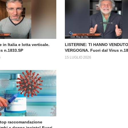
 in Italia e lotta verticale.
LISTERINE: TI HANNO VENDUTO
us n.1833.SP
VERGOGNA. Fuori dal Virus n.1
6
15 LUGLIO 2026
Stop raccomandazione
imbi e donne incinte! Fuori