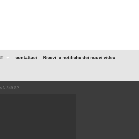
ST
contattaci
Ricevi le notifiche dei nuovi video
s N.349.SP