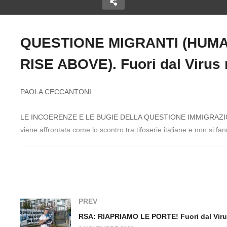
QUESTIONE MIGRANTI (HUMA
NUOVE TENSIONI ALLA
SAPIENZA, CHI VUOLE IL
Copy Embed Code
RISE ABOVE). Fuori dal Virus
vo. Silver
RITORNO DEGLI ANNI DI
R
dal Virus
PIOMBO. Fuori dal Virus
PO
n.348.SP
n.
PAOLA CECCANTONI
LE INCOERENZE E LE BUGIE DELLA QUESTIONE IMMIGRAZIONE
viene affrontata come lo scontro tra tifoserie italiane e non si 
PREV