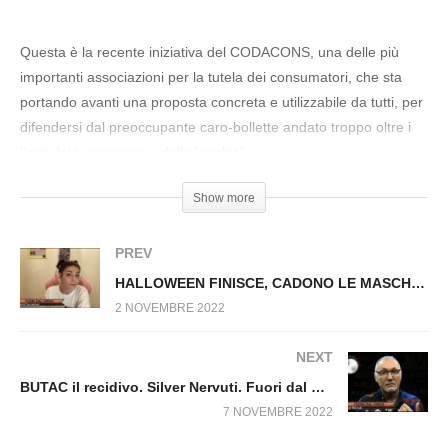
SCONTRI LA SAPIENZA. IL FASCISMO QUELLO
SCONOSCIUTO. Fuori dal Virus n.344.SP
Questa è la recente iniziativa del CODACONS, una delle più
importanti associazioni per la tutela dei consumatori, che sta
portando avanti una proposta concreta e utilizzabile da tutti, per
difendersi dal preoccupante caro-bollette andato troppo oltre i
limiti del buonsenso e della legalità!
Ospite: Avv. Marco Maria Donzelli
Show more
https://rainbowtelevision.tv/donazioni/
PREV
HALLOWEEN FINISCE, CADONO LE MASCHERE. Fuori dal Virus n.345.SP
2 NOVEMBRE 2022
NEXT
BUTAC il recidivo. Silver Nervuti. Fuori dal Virus n.347.SP
7 NOVEMBRE 2022