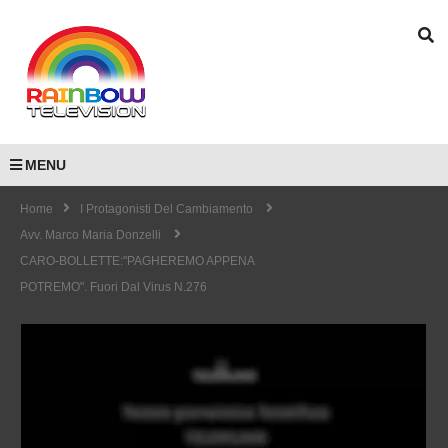
MENU
Home
I Protagonisti Del Cambiamento
Avv. Marco Maria Donzelli
CARO-BOLLETTE:"PAGHEREMO APPENA
POTREMO". Fuori Dal Virus N.276