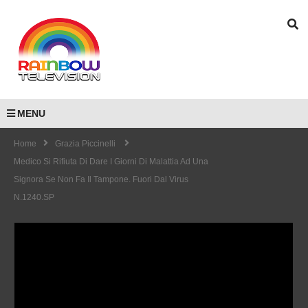
MENU
Home
Grazia Piccinelli
Medico Si Rifiuta Di Dare I Giorni Di Malattia Ad Una
Signora Se Non Fa Il Tampone. Fuori Dal Virus
N.1240.SP