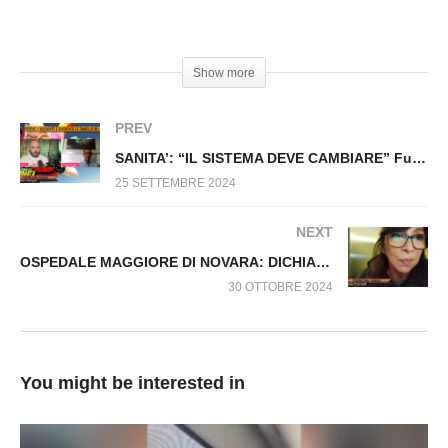
ANCHE PER UNA PRESTAZIONE IN GIORNATA
VOGLIONO I TAMPONI Fuori dal Virus n.1149.SP
#Tampone #GraziaPiccinelli #Sanità #Ospedali
Show more
PREV
SANITA’: “IL SISTEMA DEVE CAMBIARE” Fuori dal Virus n.1229.SP
25 SETTEMBRE 2024
NEXT
OSPEDALE MAGGIORE DI NOVARA: DICHIARATO MORTO COVID E MESSO IN UN SACCO NERO Fuori dal Virus n.1277.SP
30 OTTOBRE 2024
You might be interested in