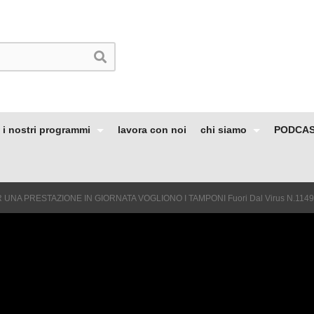
i nostri programmi
lavora con noi
chi siamo
PODCA
UNA PRESTAZIONE IN GIORNATA VOGLIONO I TAMPONI Fuori Dal Virus N.1149