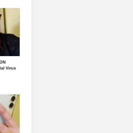
NON
l Virus