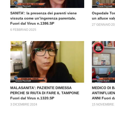
SANITA’: la presenza dei parenti viene
Ospedale Tor
vissuta come un’ingerenza parentale.
un alluce val
Fuori dal Virus n.1386.SP
27 GENNAIO 20
6 FEBBRAIO 2025
MALASANITA’: PAZIENTE DIMESSA
MEDICO DI 
PERCHE SI RIUTA DI FARE IL TAMPONE
ANTINFLUENZ
Fuori dal Virus n.1320.SP
ANNI Fuori d
3 DICEMBRE 2024
15 NOVEMBRE 