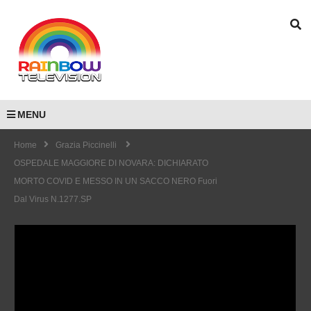
MENU
Home
Grazia Piccinelli
OSPEDALE MAGGIORE DI NOVARA: DICHIARATO
MORTO COVID E MESSO IN UN SACCO NERO Fuori
Dal Virus N.1277.SP