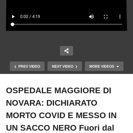
PREV VIDEO
NEXT VIDEO
MORE VIDEOS
OSPEDALE MAGGIORE DI
Copy Embed Code
NOVARA: DICHIARATO
MORTO COVID E MESSO IN
UN SACCO NERO Fuori dal
Medico si rifiuta di dare i giorni di malattia ad