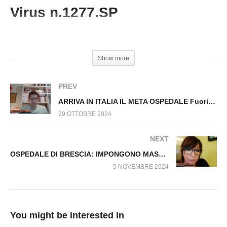
una signora se non fa il tampone. Fuori dal
Virus n.1277.SP
Virus n.1240.SP
#Ospedale #Sanità #GraziaPiccinelli #Covid
Show more
PREV
ARRIVA IN ITALIA IL META OSPEDALE Fuori dal Virus n.1275.SP
29 OTTOBRE 2024
NEXT
OSPEDALE DI BRESCIA: IMPONGONO MASCHERINA Fuori dal Virus n.1285.SP
5 NOVEMBRE 2024
You might be interested in