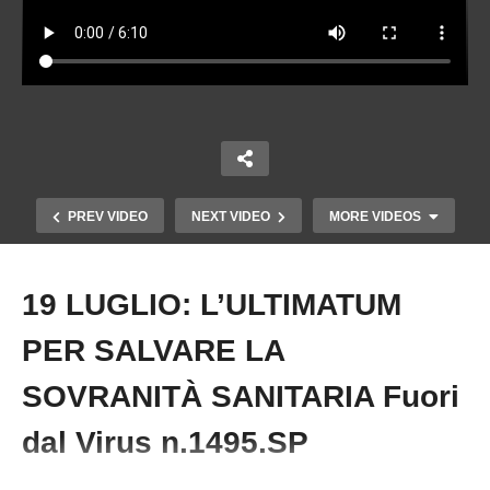
PREV VIDEO
NEXT VIDEO
MORE VIDEOS
19 LUGLIO: L’ULTIMATUM
Copy Embed Code
PER SALVARE LA
SOVRANITÀ SANITARIA Fuori
dal Virus n.1495.SP
CASI DI MALASANITA’: INTERVISTA AI
PARENTI DELLE VITTIME Fuori dal Virus