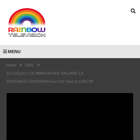
MENU
Home
OMS
19 LUGLIO: L'ULTIMATUM PER SALVARE LA
SOVRANITÀ SANITARIA Fuori Dal Virus N.1495.SP