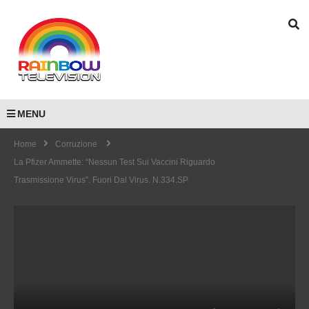
MENU
Home
Corruzione
La Pfizer Ammette: “Nessun Test Sui Vaccini Riguardo
Trasmissione Virus”. Fuori Dal Virus. N.334.SP