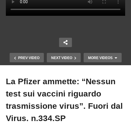
PREV VIDEO
NEXT VIDEO
MORE VIDEOS
La Pfizer ammette: “Nessun
Copy Embed Code
test sui vaccini riguardo
trasmissione virus”. Fuori dal
Virus. n.334.SP
UNA DENUNCIA CONTRO IL CARO
BOLLETTE.- Marco Della Luna. Fuori dal Virus