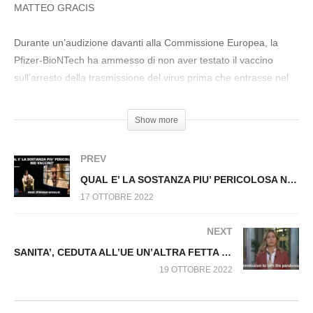
n.333.SP
MATTEO GRACIS
Durante un’audizione davanti alla Commissione Europea, la
Pfizer-BioNTech ha ammesso di non aver testato il vaccino
sull’arresto della trasmissione del virus prima che entrasse nel
mercato, perché si è dovuta “muovere davvero alla velocità
della scienza”. Le dichiarazioni, rivelate dall’europarlamentare
Show more
olandese Rob Roos, smentiscono ciò che era stato annunciato
in precedenza dalle aziende produttrici, con il Ceo di BioNTech,
PREV
Ugur Sahin, che aveva assicurato che i vaccinati non erano più
QUAL E’ LA SOSTANZA PIU’ PERICOLOSA NEI VACCINI? Prof. Stefano Scoglio. Fuori al Virus n.271
contagiosi.
17 OTTOBRE 2022
Fonte video: https://twitter.com/Rob_Roos/status/1…
NEXT
SANITA’, CEDUTA ALL’UE UN’ALTRA FETTA DI SOVRANITA’. Fuori dal Virus n.335.SP
Notizia citata: https://www.lindipendente.online/2022…
19 OTTOBRE 2022
Seguimi su Telegram: https://t.me/matteogracis​​​​​​​