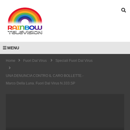
MENU
Home
Fuori Dal Virus
Speciali Fuori Dal Virus
UNA DENUNCIA CONTRO IL CARO BOLLETTE.-
Marco Della Luna. Fuori Dal Virus N.333.SP