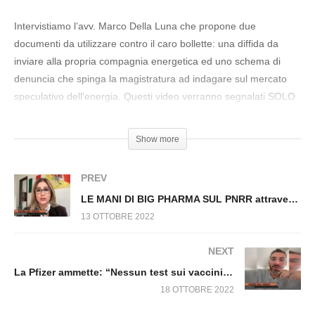
PERCHÉ I NEGOZIATI DI PACE SONO
SALTATI? Fuori dal Virus n.331.SP
Intervistiamo l’avv. Marco Della Luna che propone due
documenti da utilizzare contro il caro bollette: una diffida da
inviare alla propria compagnia energetica ed uno schema di
denuncia che spinga la magistratura ad indagare sul mercato
speculativo dell’energia. Questi video verranno segnalati SOLO
sul NUOVO Canale Telegram, vi invito ad iscrivervi per rimanere
sempre in contatto:
https://t.me/trovarsiora
Marco Della Luna
Show more
scrive qui sul suo blog:
https://marcodellaluna.info
La Denuncia
la trovate qui:
https://www.trovarsiora.it/documenti/…
La diffida
PREV
da inviare alle società elettriche, invece, si trova qui:
LE MANI DI BIG PHARMA SUL PNRR attraverso il signor Von der Leyen: scandalo UE. Fuori dal Virus n.332.SP
https://www.trovarsiora.it/documenti/…
13 OTTOBRE 2022
NEXT
La Pfizer ammette: “Nessun test sui vaccini riguardo trasmissione virus”. Fuori dal Virus. n.334.SP
18 OTTOBRE 2022