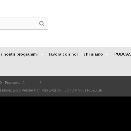
i nostri programmi
lavora con noi
chi siamo
PODCA
Francesco Amodeo
ssinger. Ecco Perché Non Può Evitarlo. Fuori Dal Virus N.695.SP