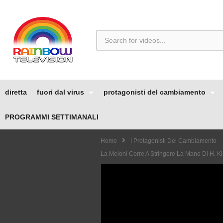
diretta
fuori dal virus
protagonisti del cambiamento
PROGRAMMI SETTIMANALI
Home
I Protagonisti Del Cambiamento
La Meloni Corre A Stringere La Mano Di H. Ki