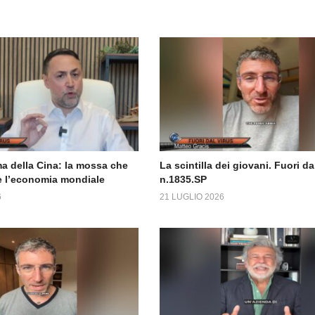
a della Cina: la mossa che
La scintilla dei giovani. Fuori da
 l’economia mondiale
n.1835.SP
6
21 LUGLIO 2026