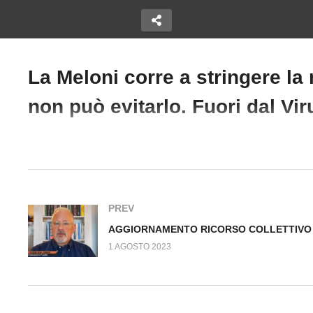
La Meloni corre a stringere la
A
R
Copy Embed Code
non può evitarlo. Fuori dal Vi
ALLARME ECOANSIA TRA
G
 Fuori dal
I GIOVANI Fuori dal Virus
L
n.693.SP
Fu
#FrancescoAmodeo #Meloni
PREV
1 AGOSTO 2023