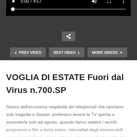
PREV VIDEO
NEXT VIDEO
MORE VIDEOS
VOGLIA DI ESTATE Fuori dal
Copy Embed Code
Virus n.700.SP
Stanco dell’eccessiva negatività dei telegiornali che riportano
solo tragedie e disastri, preferisco tenere la TV spenta e
accenderla solo ad agosto, quando fanno vedere i vecchi
PREZZI BENZINA E LE PROMESSE DELLA
programmi e film a tema estivo, intervallati dagli immancabili
MELONI Fuori dal Virus n.698.SP