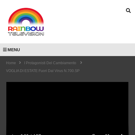
MENU
Home
I Protagonisti Del Cambiamento
VOGLIA DI ESTATE Fuori Dal Virus N.700.SP