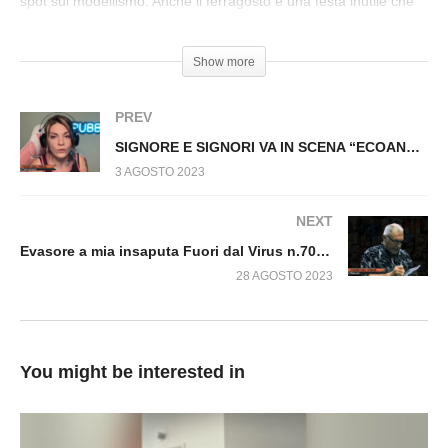
spot sul modellismo. Anche il ferragosto è una festa inutile che
ho proposto di spostare a settembre. Ma sono convinto che
l’estate finché resistono le mezze stagioni durerà almeno fino
Show more
all’autunno. Seguitemi per altri consigli.
PREV
SIGNORE E SIGNORI VA IN SCENA “ECOANSIA!” Fuori dal Virus n.699.SP
3 AGOSTO 2023
NEXT
Evasore a mia insaputa Fuori dal Virus n.701.SP
28 AGOSTO 2023
You might be interested in