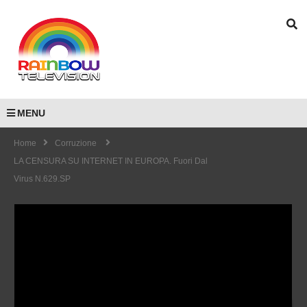
MENU
Home
Corruzione
LA CENSURA SU INTERNET IN EUROPA. Fuori Dal
Virus N.629.SP