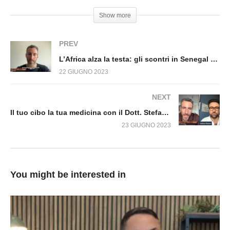
AFRICANA. Fuori dal Virus n.627.SP
Show more
PREV
L’Africa alza la testa: gli scontri in Senegal di cui nessuno parla Fuori dal Virus n.628.SP
22 GIUGNO 2023
NEXT
Il tuo cibo la tua medicina con il Dott. Stefano Manera. Fuori dal Virus n.630.SP
23 GIUGNO 2023
You might be interested in