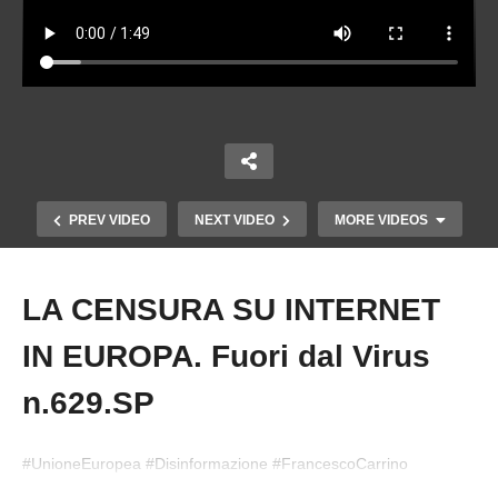
PREV VIDEO
NEXT VIDEO
MORE VIDEOS
LA CENSURA SU INTERNET
Copy Embed Code
IN EUROPA. Fuori dal Virus
n.629.SP
#UnioneEuropea #Disinformazione #FrancescoCarrino
PUTIN L’INCONTRO CON LA DELEGAZIONE
#IntelligenzaArtificiale