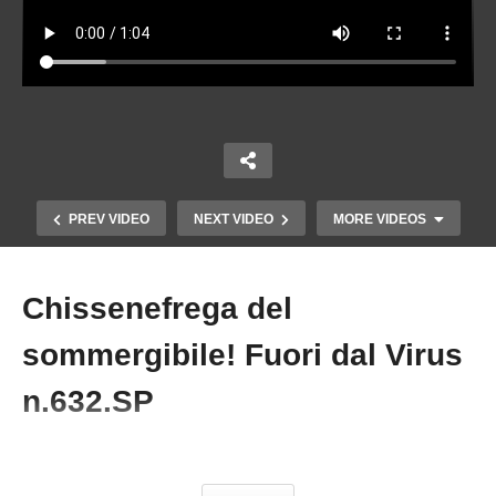
PREV VIDEO
NEXT VIDEO
MORE VIDEOS
Chissenefrega del
Copy Embed Code
sommergibile! Fuori dal Virus
n.632.SP
#Migranti #Sommergibile #MatteoGracis
LA CENSURA SU INTERNET IN EUROPA. Fuori