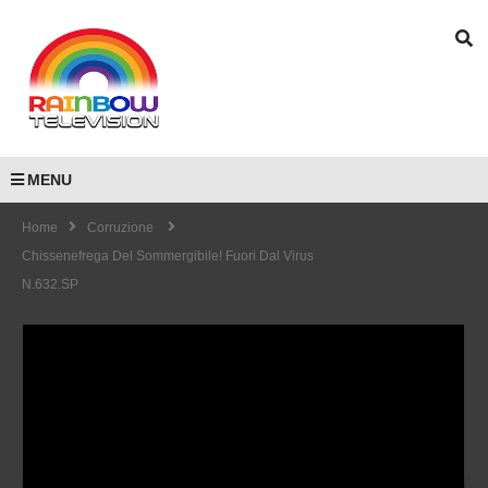
MENU
Home
Corruzione
Chissenefrega Del Sommergibile! Fuori Dal Virus
N.632.SP