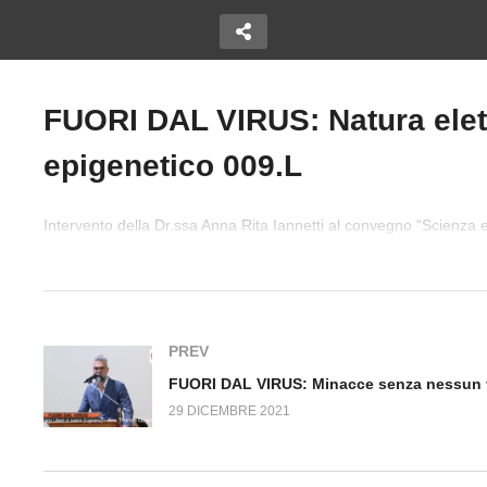
FUORI DAL VIRUS: Natura elet
US: I
Copy Embed Code
epigenetico 009.L
ella
FUORI DAL VIRUS: La
F
 della
minaccia del
Mi
.L
transumanesimo 003.L
fo
Intervento della Dr.ssa Anna Rita Iannetti al convegno “Scienza 
2021
PREV
29 DICEMBRE 2021