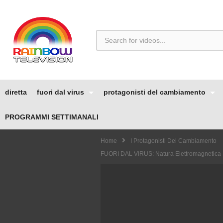
diretta
fuori dal virus
protagonisti del cambiamento
PROGRAMMI SETTIMANALI
Home
I Protagonisti Del Cambiamento
FUORI DAL VIRUS: Natura Elettromagnetica 