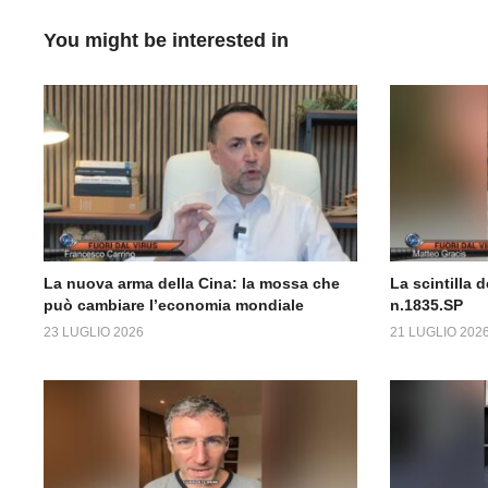
You might be interested in
La nuova arma della Cina: la mossa che
La scintilla d
può cambiare l’economia mondiale
n.1835.SP
23 LUGLIO 2026
21 LUGLIO 202