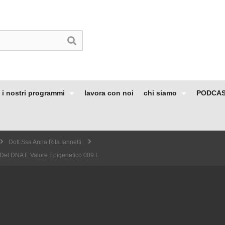
i nostri programmi
lavora con noi
chi siamo
PODCA
Dott.ssa Anna Rita Iannetti
Del DNA E Valore Epigenetico 009.L