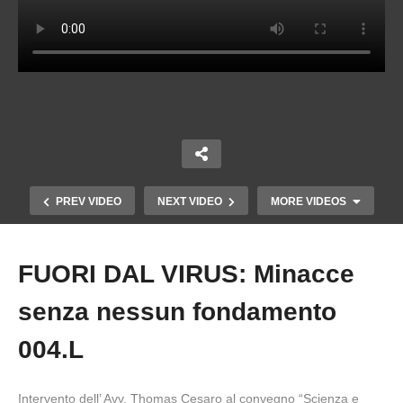
PREV VIDEO
NEXT VIDEO
MORE VIDEOS
FUORI DAL VIRUS: Minacce
Copy Embed Code
senza nessun fondamento
004.L
Intervento dell’ Avv. Thomas Cesaro al convegno “Scienza e