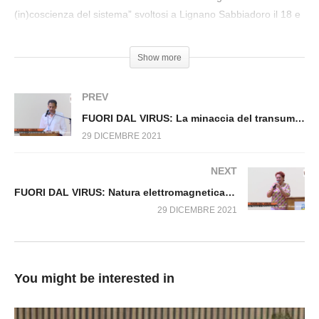
FUORI DAL VIRUS: I professionisti della
(in)coscienza del sistema” svoltosi a Lignano Sabbiadoro il 18 e
mistificazione e della menzogna 002.L
19 Settembre 2021
Show more
PREV
FUORI DAL VIRUS: La minaccia del transumanesimo 003.L
29 DICEMBRE 2021
NEXT
FUORI DAL VIRUS: Natura elettromagnetica del DNA e valore epigenetico 009.L
29 DICEMBRE 2021
You might be interested in