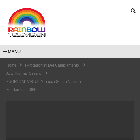
MENU
Home
I Protagonisti Del Cambiamento
Avv. Thomas Cesaro
FUORI DAL VIRUS: Minacce Senza Nessun
Fondamento 004.L