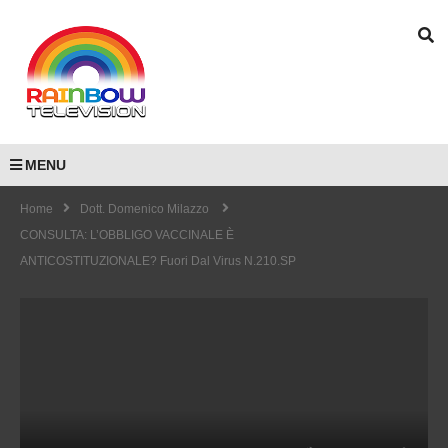
MENU
Home
Dott. Domenico Milazzo
CONSULTA: L’OBBLIGO VACCINALE È
ANTICOSTITUZIONALE? Fuori Dal Virus N.210.SP