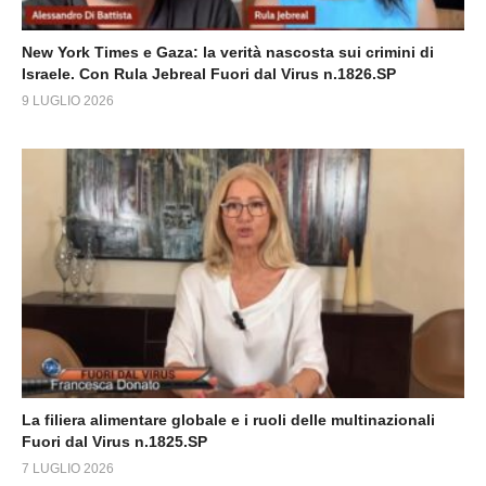
New York Times e Gaza: la verità nascosta sui crimini di
Israele. Con Rula Jebreal Fuori dal Virus n.1826.SP
9 LUGLIO 2026
La filiera alimentare globale e i ruoli delle multinazionali
Fuori dal Virus n.1825.SP
7 LUGLIO 2026