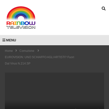
MENU
Home
Corruzione
EUROVISION: UNO SCHIAFFO AGLI ARTISTI? Fuori
Dal Virus N.214.SP