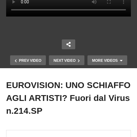
PREV VIDEO
NEXT VIDEO
MORE VIDEOS
EUROVISION: UNO SCHIAFFO
Copy Embed Code
AGLI ARTISTI? Fuori dal Virus
n.214.SP
CROZZA DENUNCIA CON LA SATIRA LO STOP