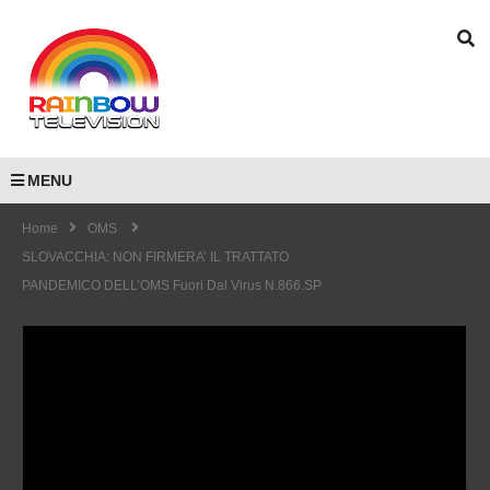
MENU
Home
OMS
SLOVACCHIA: NON FIRMERA’ IL TRATTATO
PANDEMICO DELL’OMS Fuori Dal Virus N.866.SP