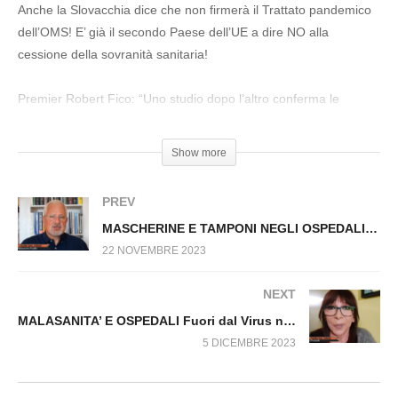
SANITA’ E OSPEDALI Fuori dal Virus n.847.SP
Anche la Slovacchia dice che non firmerà il Trattato pandemico
dell’OMS! E’ già il secondo Paese dell’UE a dire NO alla
cessione della sovranità sanitaria!
Premier Robert Fico: “Uno studio dopo l’altro conferma le
conseguenze scandalose della vaccinazione di massa con
vaccini non testati e sperimentali! Il governo non sosterrà il
Show more
rafforzamento dei poteri dell’Organizzazione mondiale della
sanità a scapito degli Stati sovrani nella gestione della lotta
PREV
contro le pandemie.
MASCHERINE E TAMPONI NEGLI OSPEDALI Fuori dal Virus n.852.SP
22 NOVEMBRE 2023
#Sanità #Oms #Slovacchia #Vaccini #Elite #Pandemia
NEXT
MALASANITA’ E OSPEDALI Fuori dal Virus n.873.SP
5 DICEMBRE 2023