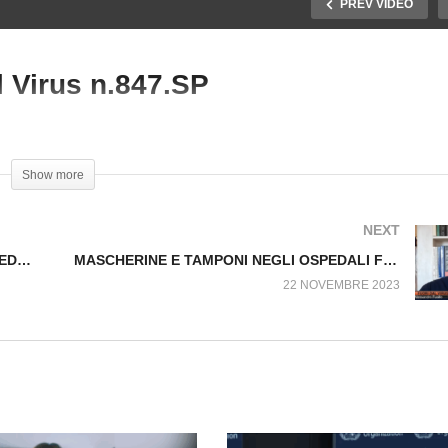
PREV VIDEO
 Virus n.847.SP
HIEDONO ANCORA IL
i
AMPONE ALL’OSPEDALE.
SANITA’ E OSPEDALI Fuo
ori dal Virus n.835.SP
dal Virus n.847.SP
Show more
NEXT
CHIEDONO ANCORA IL TAMPONE ALL’OSPEDALE. Fuori dal Virus n.835.SP
MASCHERINE E TAMPONI NEGLI OSPEDALI Fuori dal Virus n.852.SP
22 NOVEMBRE 2023