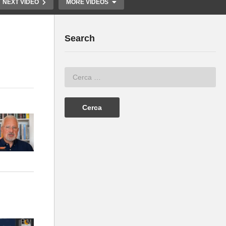
NEXT VIDEO
MORE VIDEOS
Search
MASCHERINE E TAMPONI
LE PROTEZI
ri
NEGLI OSPEDALI Fuori dal
STAMPO ME
Virus n.852.SP
Fuori dal Vi