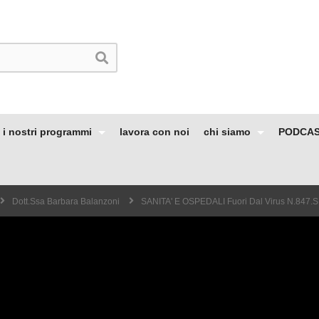
i nostri programmi
lavora con noi
chi siamo
PODCA
Dott.ssa Barbara Balanzoni
SANITA' E OSPEDALI Fuori Dal Virus N.847.