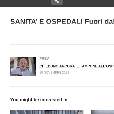
SANITA’ E OSPEDALI Fuori dal
Copy Embed Code
TTATRICE DI
SEMPRE LO STESSO
C
#Sanità #BarbaraBalanzoni #Ospedali #OmicidioSanitario #Legg
 Fuori dal
SCHEMA Fuori dal Virus
T
n.834.SP
Fu
PREV
10 NOVEMBRE 2023
You might be interested in