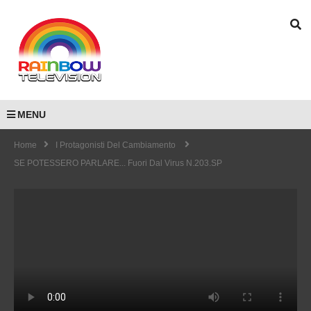
MENU
Home
I Protagonisti Del Cambiamento
SE POTESSERO PARLARE... Fuori Dal Virus N.203.SP