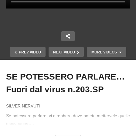
PREV VIDEO
NEXT VIDEO
MORE VIDEOS
SE POTESSERO PARLARE…
Copy Embed Code
Fuori dal virus n.203.SP
SILVER NERVUTI
Se potessero parlare, vi direbbero dove potete mettervele quelle
mascherine….
TRA PUTIN E DRAGHI SCELGO PUTIN!…E VI
DICO PERCHE’. Fuori dal virus n.200.SP
https://rainbowtelevision.tv/donazioni/