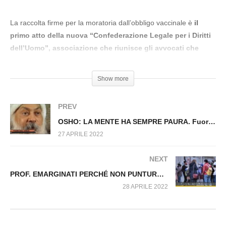
HANNO INGANNATO LA RUSSIA! Fuori dal
Virus n.173.SP
La raccolta firme per la moratoria dall’obbligo vaccinale è
il
primo atto della nuova “Confederazione Legale per i Diritti
dell’Uomo”, associazione che riunisce gli avvocati che
lottano contro la dittatura sanitaria.
Show more
Sono già oltre 100.000 le persone che hanno firmato! Fra 3
giorni, il 30 aprile, la raccolta firme sarà chiusa e preparata per
PREV
la consegna: se non avete ancora firmato potete farlo adesso:
OSHO: LA MENTE HA SEMPRE PAURA. Fuori dal Virus n.176.SP
https://www.confederazionelegale.it/
27 APRILE 2022
NEXT
PROF. EMARGINATI PERCHÉ NON PUNTURATI. Fuori dal Virus n.178.SP
28 APRILE 2022