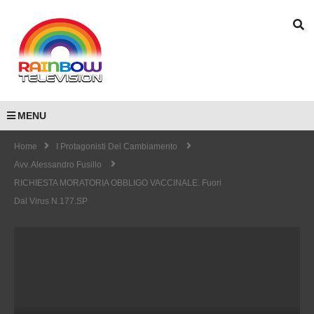
MENU
Home
I Protagonisti Del Cambiamento
Avv. Alessandro Fusillo
RICHIESTA MORATORIA OBBLIGO VACCINALE. Fuori
Dal Virus N.177.SP