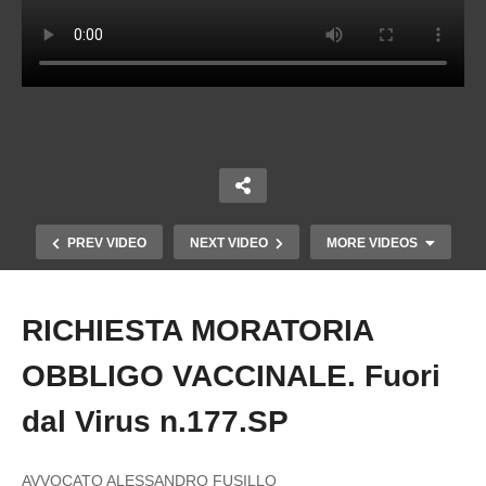
PREV VIDEO
NEXT VIDEO
MORE VIDEOS
RICHIESTA MORATORIA
Copy Embed Code
OBBLIGO VACCINALE. Fuori
dal Virus n.177.SP
LE PROVE DI COME GLI USA E LA NATO
AVVOCATO ALESSANDRO FUSILLO