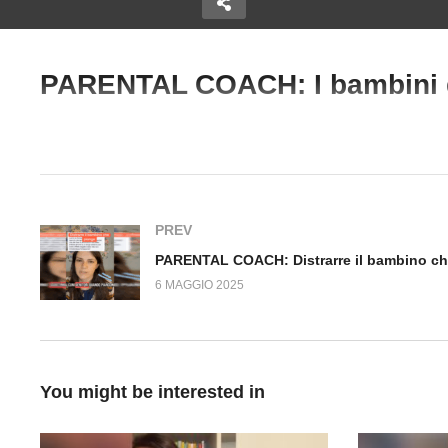
PARENTAL COACH: I bambini d
ACH:
PARENTAL COACH: Un
Copy Embed Code
E PER
esempio di educazione
P
#parentalCoach #Bambini
imere la
permissiva e un’alternativa
Di
autorevole.
pi
PREV
6 MAGGIO 2025
You might be interested in