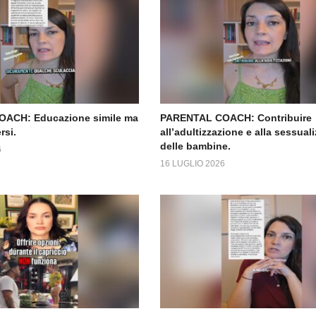
ACH: Educazione simile ma
PARENTAL COACH: Contribuire
rsi.
all’adultizzazione e alla sessual
delle bambine.
6
16 LUGLIO 2026