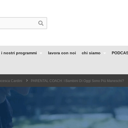
i nostri programmi
lavora con noi
chi siamo
PODCA
ncesca Cardini
PARENTAL COACH: I Bambini Di Oggi Sono Più Maneschi?