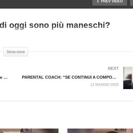
PREV VIDEO
i oggi sono più maneschi?
ARENTAL COACH:
PARENTAL COACH: I
strarre il bambino che
bambini di oggi sono più
ange
maneschi?
Show more
NEXT
PARENTAL COACH: Distrarre il bambino che piange
PARENTAL COACH: “SE CONTINUI A COMPORTARTI COSI’ RIMARRAI DA SOLO!”
12 MAGGIO 2025