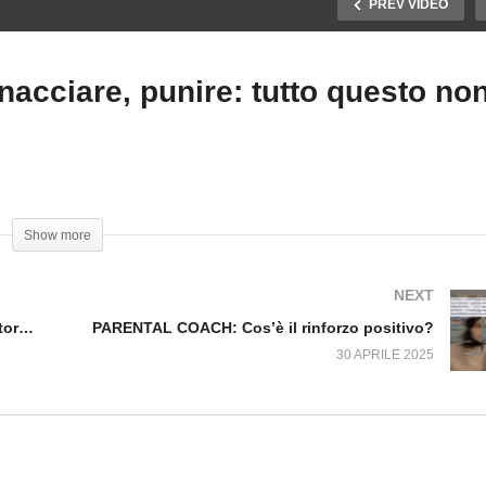
PREV VIDEO
cciare, punire: tutto questo no
ARENTAL COACH:
PARENTAL COACH: Urlar
uroscienze per genitori,
minacciare, punire: tutto
 crisi e le nostre reazioni
questo non educa
Show more
NEXT
PARENTAL COACH: Neuroscienze per genitori, le crisi e le nostre reazioni
PARENTAL COACH: Cos’è il rinforzo positivo?
30 APRILE 2025