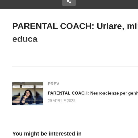
PARENTAL COACH: Urlare, mina
PARENTAL COACH: 4 modi
Copy Embed Code
educa
ACH: Mio
per trasformare le crisi
P
sce il
emotive in momenti di
Ne
crescita
le
#ParentalCoach #Educazione
PREV
29 APRILE 2025
You might be interested in