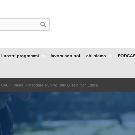
i nostri programmi
lavora con noi
chi siamo
PODCA
ACH: Urlare, Minacciare, Punire: Tutto Questo Non Educa