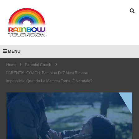
MENU
Home
Parental Coach
PARENTAL COACH: Bambino Di 7 Mesi Rimane
Impassibile Quando La Mamma Torna, È Normale?