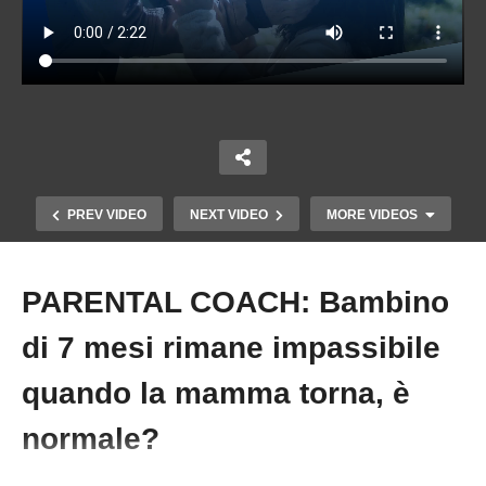
PREV VIDEO
NEXT VIDEO
MORE VIDEOS
PARENTAL COACH: Bambino
Copy Embed Code
di 7 mesi rimane impassibile
quando la mamma torna, è
normale?
PARENTAL COACH: “SE CONTINUI A