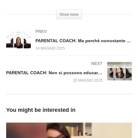
COMPORTARTI COSI’ RIMARRAI DA SOLO!”
#ParentalCoach #Bambini #relazioni #Bambini
Show more
PREV
PARENTAL COACH: Ma perchè nonostante continui a sgridarli, i miei figli continuano a rifare le stesse cose?
14 MAGGIO 2025
NEXT
PARENTAL COACH: Non si possono educare i bambini tutti allo stesso modo
20 MAGGIO 2025
You might be interested in