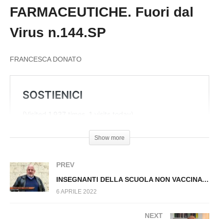
IPERIMMUNE E DEL DOTT. DE DONNO. Fuori
FARMACEUTICHE. Fuori dal
dal Virus n.142.SP
Virus n.144.SP
FRANCESCA DONATO
Show more
PREV
INSEGNANTI DELLA SCUOLA NON VACCINATI. Fuori dal Virus n.143.SP
6 APRILE 2022
NEXT