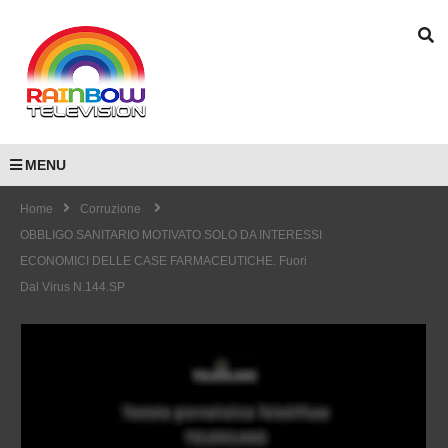
MENU
Home
Corruzione
OBBLIGO SANITARIO MOTIVATO SOLO DA INTERESSI
ECONOMICI DELLE CASE FARMACEUTICHE. Fuori
Dal Virus N.144.SP