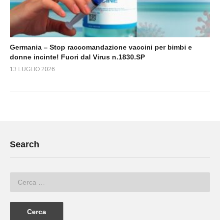
Germania – Stop raccomandazione vaccini per bimbi e
donne incinte! Fuori dal Virus n.1830.SP
13 LUGLIO 2026
Search