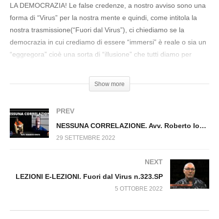
Virus n.319.SP
LA DEMOCRAZIA! Le false credenze, a nostro avviso sono una
forma di “Virus” per la nostra mente e quindi, come intitola la
nostra trasmissione(“Fuori dal Virus”), ci chiediamo se la
democrazia in cui crediamo di essere “immersi” è reale o sia un
“eggregora” cioè una sorta di “illusione” che tutti diamo per
scontato, distante però dalla vita pratica. Davide Rossi ci parlerò
di chi tira i fili al di sopra della politica e e Giovanni Vota ci
Show more
aiuterò a capire come funziona l’ eggregora!
PREV
Segui Davide Rossi sulla sua pagina Facebook
NESSUNA CORRELAZIONE. Avv. Roberto Ionta. Fuori dal Virus n.264
https://www.facebook.com/daviderossifb
; Acquista i libri di
29 SETTEMBRE 2022
Davide Rossi al link:
https://www.macrolibrarsi.it/autori/_davide-
rossi.php?pn=4038
NEXT
LEZIONI E-LEZIONI. Fuori dal Virus n.323.SP
5 OTTOBRE 2022