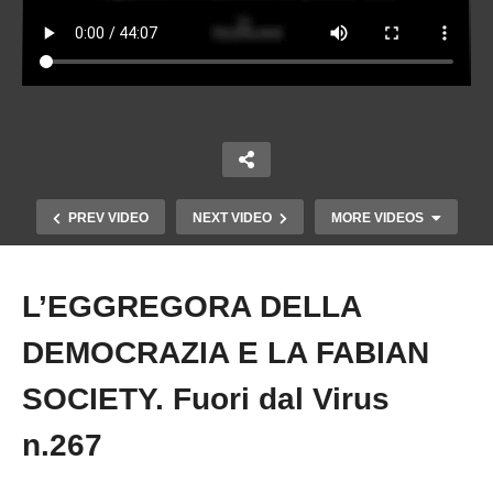
PREV VIDEO
NEXT VIDEO
MORE VIDEOS
L’EGGREGORA DELLA
Copy Embed Code
DEMOCRAZIA E LA FABIAN
SOCIETY. Fuori dal Virus
n.267
TI SEI MAI SENTITO DISADATTATO? Fuori dal