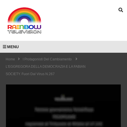
MENU
Home
I Protagonisti Del Cambiamento
L'EGGREGORA DELLA DEMOCRAZIA E LA FABIAN
SOCIETY. Fuori Dal Virus N.267