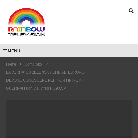
MENU
Home
Complotto
LA VERITA' SU ZELENSKY CHE GLI EUROPEI
DEVONO CONOSCERE PER NON FINIRE IN
GUERRA! Fuori Dal Virus N.193.SP