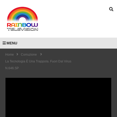
MENU
Home
Corruzione
La Tecnologia È Una Trappola. Fuori Dal Virus
N.646.SP