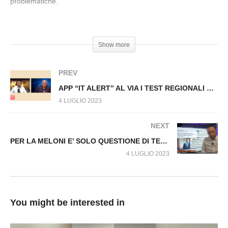
problematiche.
n.644.SP
#Tecnologia #Controllo #SilverNervuti #Corruzzione
Show more
PREV
APP “IT ALERT” AL VIA I TEST REGIONALI Fuori dal Virus n.645.SP
4 LUGLIO 2023
NEXT
PER LA MELONI E’ SOLO QUESTIONE DI TEMPO. Fuori dal Virus n.647.SP
4 LUGLIO 2023
You might be interested in