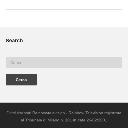
Search
Diritti riservati Rainbowtelevision - Rainbow Television registrata
al Tribunale di Milano n. 101 in data 26/02/2001