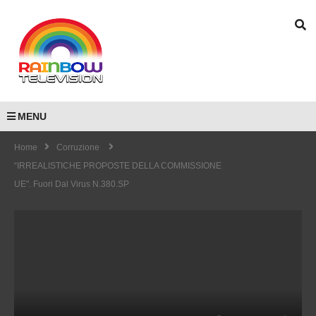
MENU
Home
Corruzione
“IRREALISTICHE PROPOSTE DELLA COMMISSIONE
UE". Fuori Dal Virus N.380.SP