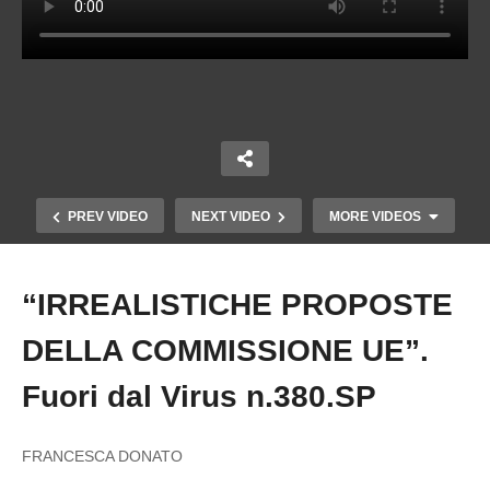
PREV VIDEO
NEXT VIDEO
MORE VIDEOS
“IRREALISTICHE PROPOSTE
Copy Embed Code
DELLA COMMISSIONE UE”.
Fuori dal Virus n.380.SP
FRANCESCA DONATO
RI-FATTI UN GIRO NEGLI OSPEDALI. Fuori dal