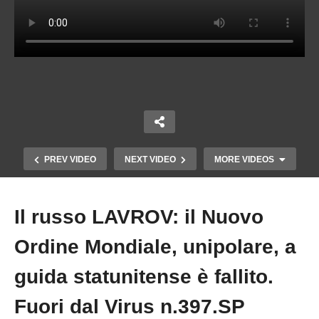
PREV VIDEO
NEXT VIDEO
MORE VIDEOS
Il russo LAVROV: il Nuovo
Copy Embed Code
Ordine Mondiale, unipolare, a
guida statunitense è fallito.
Fuori dal Virus n.397.SP
MICHELA MURGIA E LA RETORICA