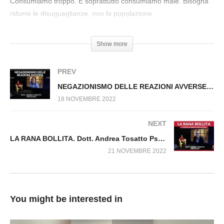
Consumiamo troppo. E soprattutto consumiamo male. Bisogna
dal Virus n.354.SP
ridurre le disuguaglianze, non la popolazione.
Show more
PREV
NEGAZIONISMO DELLE REAZIONI AVVERSE. Dott. Andrea Tosatto. Fuori dal Virus n.280
18 NOVEMBRE 2022
NEXT
LA RANA BOLLITA. Dott. Andrea Tosatto Psicologo. Fuori dal Virus n.356.SP
21 NOVEMBRE 2022
You might be interested in