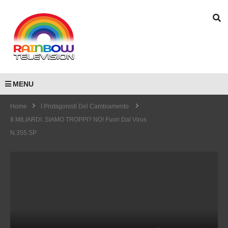
MENU
Home
I Protagonisti Del Cambiamento
8 MILIARDI. SIAMO TROPPI? NO! Fuori Dal Virus
N.355.SP