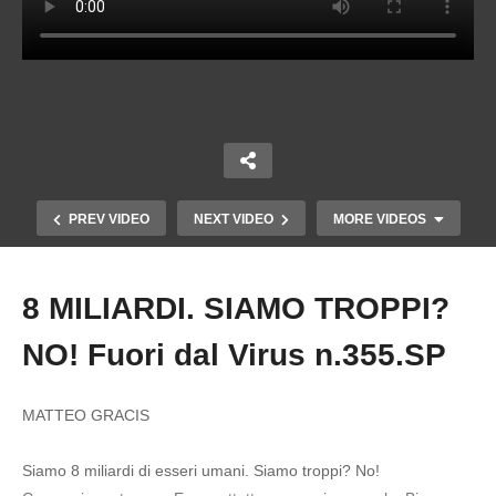
PREV VIDEO
NEXT VIDEO
MORE VIDEOS
8 MILIARDI. SIAMO TROPPI?
Copy Embed Code
NO! Fuori dal Virus n.355.SP
MATTEO GRACIS
Siamo 8 miliardi di esseri umani. Siamo troppi? No!
MISSILI IN POLONIA- RUSSI O UCRAINI? Fuori