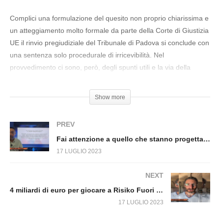
voleva portate l’italia nello SME e fu punito.
Fuori dal Virus n.664.SP
Complici una formulazione del quesito non proprio chiarissima e
un atteggiamento molto formale da parte della Corte di Giustizia
UE il rinvio pregiudiziale del Tribunale di Padova si conclude con
una sentenza solo procedurale di irricevibilità. Nel
provvedimento ci sono, però, degli spunti utili e la via della
disapplicazione resta aperta per tutti i giudici italiani.
Show more
#AlessandroFusillo #CorteGiustizia UnioneEuropea #Tribunale
#Sentenza #Sanità #GreenPass
PREV
Fai attenzione a quello che stanno progettando Le Banche Centrali. Fuori dal Virus n.666.SP
17 LUGLIO 2023
NEXT
4 miliardi di euro per giocare a Risiko Fuori dal Virus n.668.SP
17 LUGLIO 2023