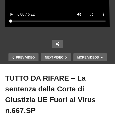
PREV VIDEO
NEXT VIDEO
MORE VIDEOS
TUTTO DA RIFARE – La
Copy Embed Code
sentenza della Corte di
Giustizia UE Fuori al Virus
n.667.SP
Quando il Governatore della Banca d’Italia non