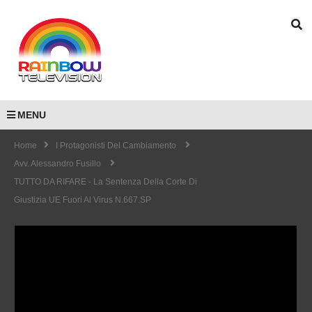
MENU
Home
I Protagonisti Del Cambiamento
Avv. Alessandro Fusillo
TUTTO DA RIFARE - La Sentenza Della Corte Di
Giustizia UE Fuori Al Virus N.667.SP