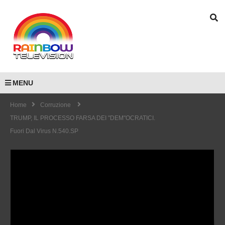
MENU
Home
Corruzione
TRUMP, IL PROCESSO FARSA DEI "DEM"OCRATICI.
Fuori Dal Virus N.540.SP