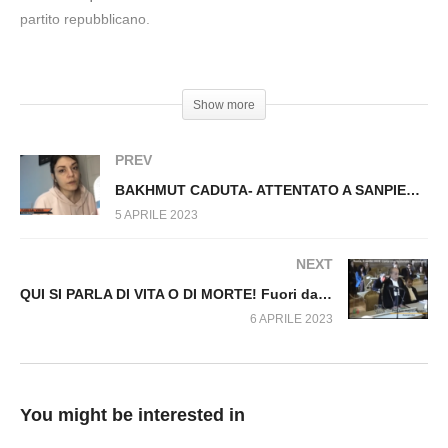
LE DIFESE ASSURDE Fuori dal Virus n.538.SP
partito repubblicano.
#Trump #Processo #Nato #Democrazia #Pubble
Show more
PREV
BAKHMUT CADUTA- ATTENTATO A SANPIETROBURGO. Fuori dal Virus n.539.SP
5 APRILE 2023
NEXT
QUI SI PARLA DI VITA O DI MORTE! Fuori dal Virus n.541.SP
6 APRILE 2023
You might be interested in