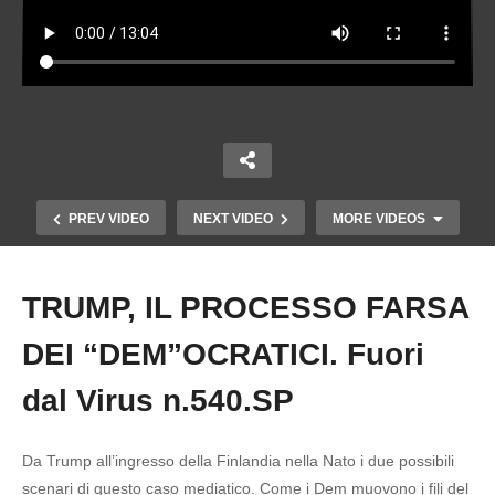
PREV VIDEO
NEXT VIDEO
MORE VIDEOS
TRUMP, IL PROCESSO FARSA
Copy Embed Code
DEI “DEM”OCRATICI. Fuori
dal Virus n.540.SP
Da Trump all’ingresso della Finlandia nella Nato i due possibili
scenari di questo caso mediatico. Come i Dem muovono i fili del