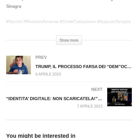
BAKHMUT CADUTA- ATTENTATO A
Sinagra
SANPIETROBURGO. Fuori dal Virus n.539.SP
#Vaccini #ReazioniAvverse #CorteCassazione #AugustoSinagra
#AvvocatiLiberi
Show more
PREV
TRUMP, IL PROCESSO FARSA DEI “DEM”OCRATICI. Fuori dal Virus n.540.SP
6 APRILE 2023
NEXT
“IDENTITA’ DIGITALE: NON SCARICATELA!” Fuori dal Virus n.301
7 APRILE 2023
You might be interested in