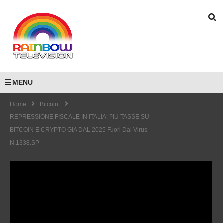
MENU
Home
Bitcoin
REPRESSIONE FISCALE IN ITALIA: PIU TASSE SU
BITCOIN E CRYPTO GIA DAL 2025 Fuori Dal Virus
N.1338.SP