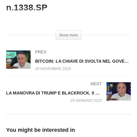
ECONOMIA DI GUERRA? Fuori dal Virus
n.1338.SP
n.1313.SP
#FracescoCarrino #Bitcoin #Tasse #Crypto
Show more
PREV
BITCOIN: LA CHIAVE DI SVOLTA NEL GOVERNO DEGLI STATI UNITI D’AMERICA? Fuori dal Virus n.1315.SP
28 NOVEMBRE 2024
NEXT
LA MANOVRA DI TRUMP E BLACKROCK. Il PIANO USA PER SALVARE IL DOLLARO Fuori dal Virus n.1375.SP
29 GENNAIO 2025
You might be interested in