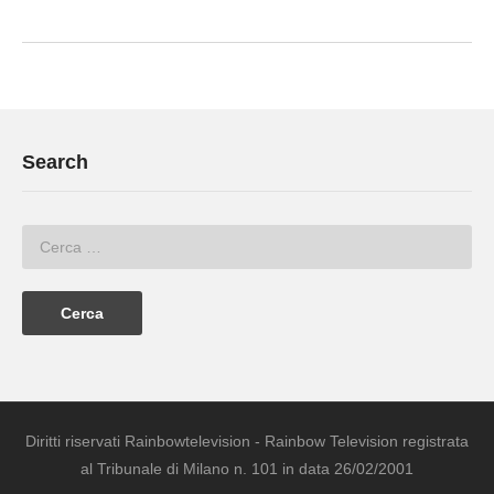
Search
Diritti riservati Rainbowtelevision - Rainbow Television registrata
al Tribunale di Milano n. 101 in data 26/02/2001