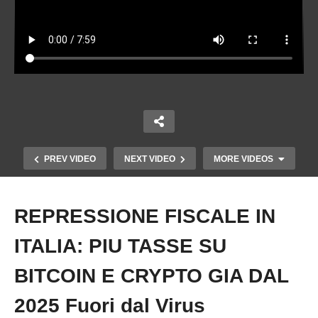
PREV VIDEO
NEXT VIDEO
MORE VIDEOS
REPRESSIONE FISCALE IN
Copy Embed Code
ITALIA: PIU TASSE SU
BITCOIN E CRYPTO GIA DAL
2025 Fuori dal Virus
L’EUROPA SI STA PREPARANDO A UN