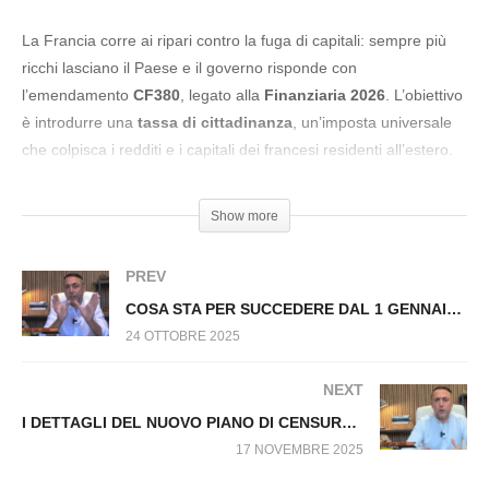
TRUMP: DEFICIT COMMERCIALE Fuori dal
Virus n.1574.SP
La Francia corre ai ripari contro la fuga di capitali: sempre più
ricchi lasciano il Paese e il governo risponde con
l’emendamento
CF380
, legato alla
Finanziaria 2026
. L’obiettivo
è introdurre una
tassa di cittadinanza
, un’imposta universale
che colpisca i redditi e i capitali dei francesi residenti all’estero.
In pratica, Parigi vuole tassare l’esilio fiscale. Ma se la Francia
imbocca questa strada, viene spontaneo chiedersi:
che ne sarà
Show more
dei risparmi di chi li mantiene ancora nel proprio Paese?
PREV
#FrancescoCarrino #Tassa #Europa #Cittadinanza #Francia
COSA STA PER SUCCEDERE DAL 1 GENNAIO 2026 E COSA NON DICONO SUGLI INTERESSI ITALIANI SUL GAS DI GAZA
24 OTTOBRE 2025
NEXT
I DETTAGLI DEL NUOVO PIANO DI CENSURA DELL’UE E LA NASCITA della NUOVA INTELLIGENCE Fuori dal Virus n.1661.SP
17 NOVEMBRE 2025