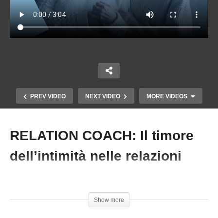
PREV VIDEO
NEXT VIDEO
MORE VIDEOS
RELATION COACH: Il timore
Copy Embed Code
dell’intimità nelle relazioni
#FrancescaCardini #RelationCoach #Relazioni
Show more