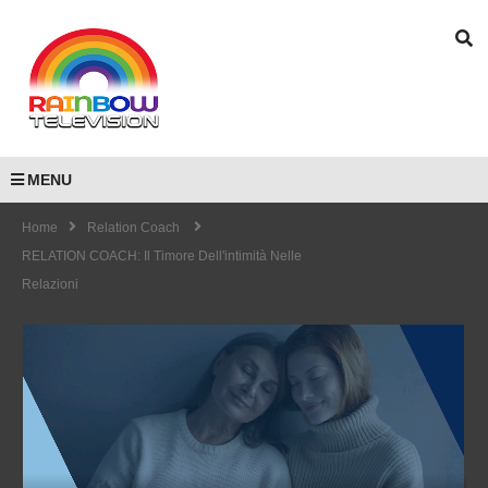
MENU
Home
Relation Coach
RELATION COACH: Il Timore Dell'intimità Nelle
Relazioni