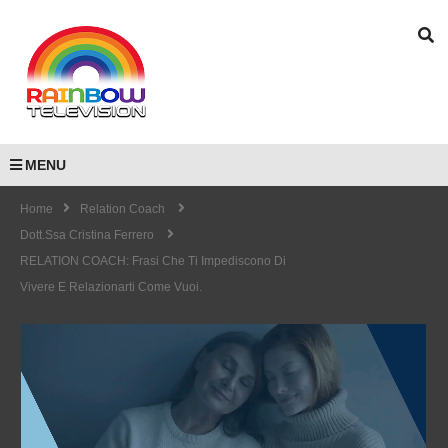
MENU
Home
Relation Coach
Dott.ssa Cristina Ferrero
RELATION COACH: Frasi Che Ti Impediscono Di
Vivere E Relazionarti Come Vuoi.