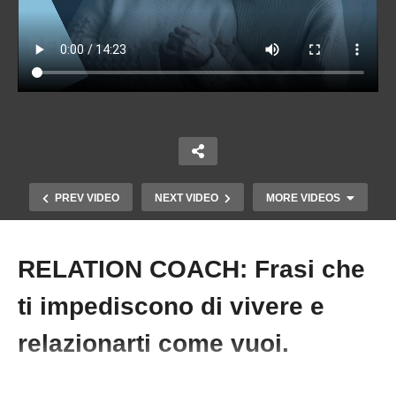
PREV VIDEO
NEXT VIDEO
MORE VIDEOS
RELATION COACH: Frasi che
Copy Embed Code
ti impediscono di vivere e
relazionarti come vuoi.
RELATION COACH: Rimani deluso perchè
#CristinaFerrero #RelationCoach #Relazioni