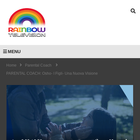
MENU
Home
Parental Coach
PARENTAL COACH: Osho- I Figli- Una Nuova Visione