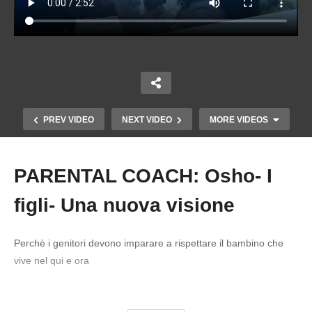
PREV VIDEO
NEXT VIDEO
MORE VIDEOS
PARENTAL COACH: Osho- I
Copy Embed Code
figli- Una nuova visione
Perchè i genitori devono imparare a rispettare il bambino che
vive nel qui e ora
PARENTAL COACH: A nessuno piace essere
#Osho #Bambini #Educazione
controllato