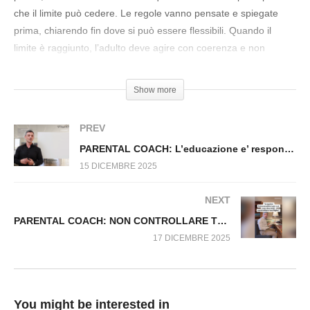
PARENTAL COACH: Urlare funziona?
che il limite può cedere. Le regole vanno pensate e spiegate
prima, chiarendo fin dove si può essere flessibili. Quando il
limite è raggiunto, l’adulto deve agire con coerenza e non
tornare indietro. La rabbia del bambino è una reazione normale
e non va fermata con spiegoni, minacce o punizioni. È
Show more
sufficiente restare accanto con calma, togliendo ciò che può
essere lanciato e offrendo presenza. Se non si interferisce, la
PREV
rabbia passa da sola e il bambino impara a riconoscere confini
PARENTAL COACH: L’educazione e’ responsabilita’ dei genitori, non dei ragazzi
sicuri.
15 DICEMBRE 2025
#FrancescaCardini #Piangere #Pianto #Bambini #Rabbia
NEXT
#Genitori
PARENTAL COACH: NON CONTROLLARE TUO FIGLIO
17 DICEMBRE 2025
You might be interested in