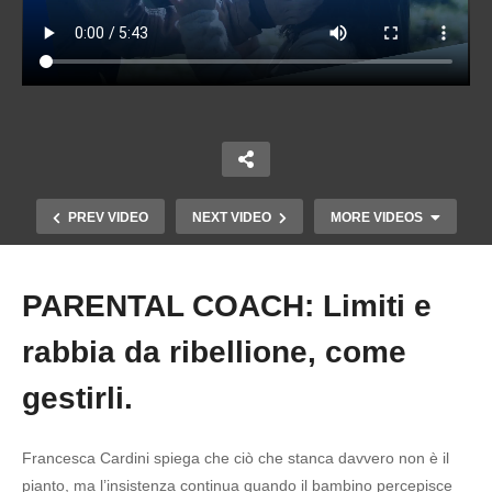
PREV VIDEO
NEXT VIDEO
MORE VIDEOS
PARENTAL COACH: Limiti e
Copy Embed Code
rabbia da ribellione, come
gestirli.
Francesca Cardini spiega che ciò che stanca davvero non è il
pianto, ma l’insistenza continua quando il bambino percepisce