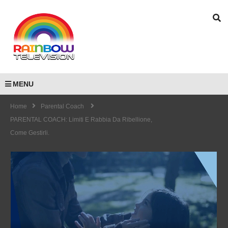
MENU
Home
Parental Coach
PARENTAL COACH: Limiti E Rabbia Da Ribellione,
Come Gestirli.