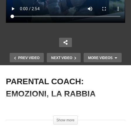
PREV VIDEO
NEXT VIDEO
MORE VIDEOS
PARENTAL COACH:
Copy Embed Code
EMOZIONI, LA RABBIA
#FrancescaCardini #ParentalCoach #Bambini
Show more
PARENTAL COACH: L’errore nei cortocircuiti