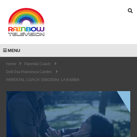
MENU
Home
Parental Coach
Dott.ssa Francesca Cardini
PARENTAL COACH: EMOZIONI, LA RABBIA