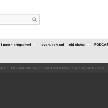
i nostri programmi
lavora con noi
chi siamo
PODCA
UNA FRODE? ABBIAMO CALPESTATO LA SCIENZA?". Fuori Dal Virus N.288.SP