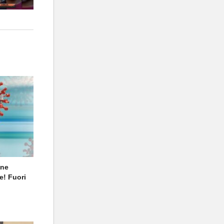
one
e! Fuori