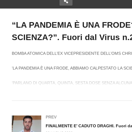
“LA PANDEMIA È UNA FRODE
REPLICA A BASSETTI
Copy Embed Code
SCIENZA?”. Fuori dal Virus n
IE IN
(INTERVISTA SU LA
F
ori dal
VERITA’). Fuori dal Virus
DR
n.286.SP
n.
BOMBA ATOMICA DELL’EX VICEPRESIDENTE DELL’OMS CHR
‘LA PANDEMIA È UNA FRODE, ABBIAMO CALPESTATO LA SCIE
‘PARLANO DI QUARTA, QUINTA, SESTA DOSE SENZA ALCUNA
ANCHE GLI ATLETI’ ‘CHI DECIDE HA ENORMI CONFLITTI DI
PREV