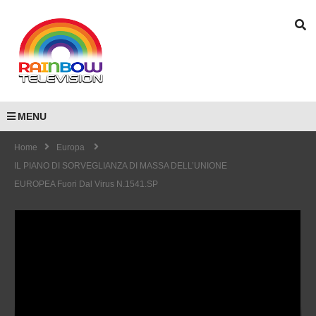
MENU
Home
Europa
IL PIANO DI SORVEGLIANZA DI MASSA DELL’UNIONE
EUROPEA Fuori Dal Virus N.1541.SP