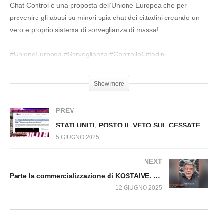
n.1535.SP
Chat Control è una proposta dell’Unione Europea che per
prevenire gli abusi su minori spia chat dei cittadini creando un
vero e proprio sistema di sorveglianza di massa!
#UnioneEuropea #Sorveglianza #ControlloCittadini
#MorenoRazzoli
Show more
PREV
STATI UNITI, POSTO IL VETO SUL CESSATE IL FUOCO IN PALESTINA Fuori dal Virus n.1537.SP
5 GIUGNO 2025
NEXT
Parte la commercializzazione di KOSTAIVE. Fuori dal Virus n.1546.SP
12 GIUGNO 2025