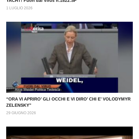
YACHT! Fuori dal Virus n.1822.SP
1 LUGLIO 2026
“ORA VI APRIRO’ GLI OCCHI E VI DIRO’ CHI E’ VOLODYMYR
ZELENSKY”
29 GIUGNO 2026