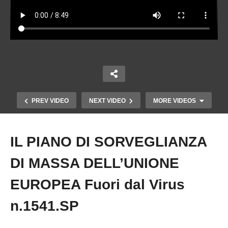
PREV VIDEO
NEXT VIDEO
MORE VIDEOS
IL PIANO DI SORVEGLIANZA
Copy Embed Code
DI MASSA DELL’UNIONE
EUROPEA Fuori dal Virus
n.1541.SP
DURO ATTACCO DI ROBERT FICO E VIKTOR
ORBAN ALL’UNIONE EUROPEA Fuori dal Virus