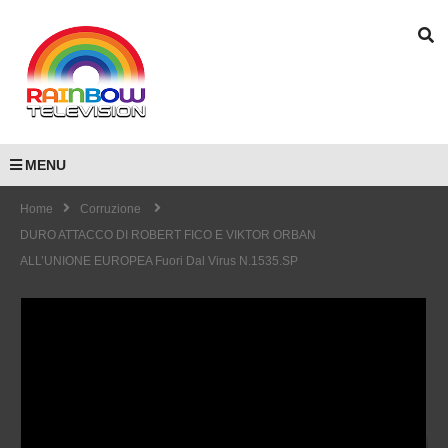
MENU
Home
Corruzione
DURO ATTACCO DI ROBERT FICO E VIKTOR ORBAN
ALL’UNIONE EUROPEA Fuori Dal Virus N.1535.SP