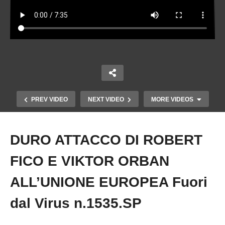
PREV VIDEO
NEXT VIDEO
MORE VIDEOS
DURO ATTACCO DI ROBERT
Copy Embed Code
FICO E VIKTOR ORBAN
ALL’UNIONE EUROPEA Fuori
dal Virus n.1535.SP
VACCINI, LA CORTE STANGA LA VON DER
LEYEN SUGLI SMS SEGRETI Fuori dal Virus