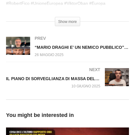
n.1510.SP
#RobertFico #UnioneEuropea #ViktorOban #Europa
#Corruzzione
Show more
PREV
“MARIO DRAGHI E’ UN NEMICO PUBBLICO” Fuori dal Virus n.1522.SP
26 MAGGIO 2025
NEXT
IL PIANO DI SORVEGLIANZA DI MASSA DELL’UNIONE EUROPEA Fuori dal Virus n.1541.SP
10 GIUGNO 2025
You might be interested in