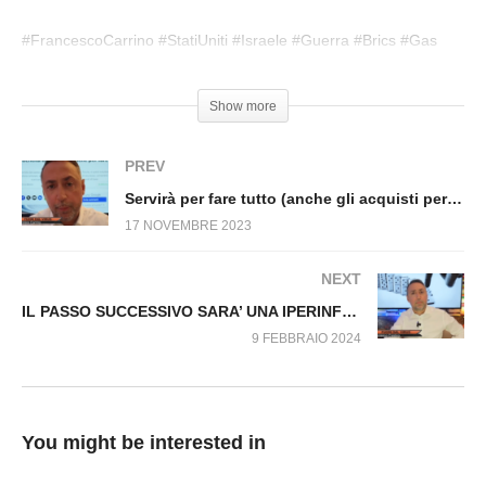
O SI CAMBIA ORA O SI ANDRA’ IN
BANCAROTTA. Fuori dal Virus n.831.SP
#FrancescoCarrino #StatiUniti #Israele #Guerra #Brics #Gas
#Russia
Show more
PREV
Servirà per fare tutto (anche gli acquisti personali). Tutto deciso sull’Identità digitale Europea. Fuori dal Virus n.845.SP
17 NOVEMBRE 2023
NEXT
IL PASSO SUCCESSIVO SARA’ UNA IPERINFLAZIONE Fuori dal Virus n.951.SP
9 FEBBRAIO 2024
You might be interested in