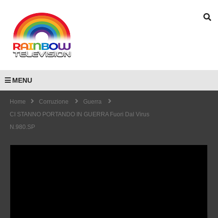
MENU
Home
Corruzione
Guerra
CI STANNO PORTANDO IN GUERRA Fuori Dal Virus
N.980.SP