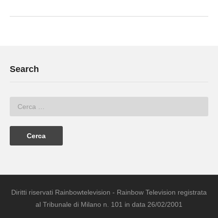
Search
Diritti riservati Rainbowtelevision - Rainbow Television registrata
al Tribunale di Milano n. 101 in data 26/02/2001