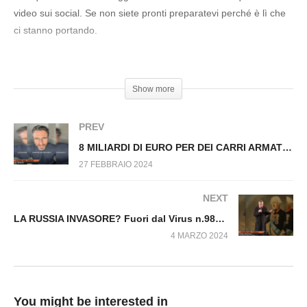
LASCIAMOLO MORIRE Fuori dal Virus n.968.SP
video sui social. Se non siete pronti preparatevi perché è lì che
ci stanno portando.
#Guerra #MatteoGracis #Armi #Nato
Show more
PREV
8 MILIARDI DI EURO PER DEI CARRI ARMATI Fuori dal Virus n.975.SP
27 FEBBRAIO 2024
NEXT
LA RUSSIA INVASORE? Fuori dal Virus n.981.SP
4 MARZO 2024
You might be interested in