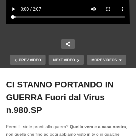
PREV VIDEO
NEXT VIDEO
MORE VIDEOS
CI STANNO PORTANDO IN
Copy Embed Code
GUERRA Fuori dal Virus
n.980.SP
Fermi lì: siete pronti alla guerra?
Quella vera e a casa nostra
,
JULIAN ASSANGE E’ UN EROE: NON
non quella che fino ad oggi abbiamo visto in tv o in qualche