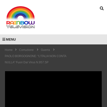
MENU
Home
Corruzione
Guerra
PAOLO BORGOGNONE: “L’ITALIA NON CONTA
NULLA” Fuori Dal Virus N.957.SP