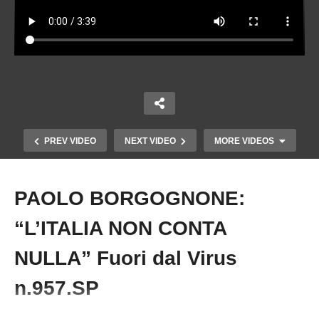
PREV VIDEO
NEXT VIDEO
MORE VIDEOS
PAOLO BORGOGNONE:
Copy Embed Code
“L’ITALIA NON CONTA
NULLA” Fuori dal Virus
n.957.SP
L’ITALIA COBELIGGERANTE CONTRO LO
YEMEN PER SOSTENERE ISRAELE Fuori dal