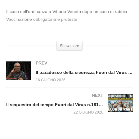
SORVEGLIANZA DI MASSA: NUOVO PASSO
DEL GOVERNO. Fuori dal Virus n.1810.SP
Il caso dell’ordinanza a Vittorio Veneto dopo un caso di rabbia.
Vaccinazione obbligatoria e proteste
#Vaccini #Animali #AziendeFarmaceutiche
Show more
PREV
Il paradosso della sicurezza Fuori dal Virus n.1812.SP
16 GIUGNO 2026
NEXT
Il sequestro del tempo Fuori dal Virus n.1814.SP
22 GIUGNO 2026