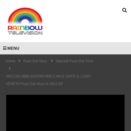
MENU
Home
Fuori Dal Virus
Speciali Fuori Dal Virus
VACCINI OBBLIGATORI PER CANI E GATTI: IL CASO
VENETO Fuori Dal Virus N.1813.SP