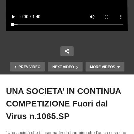
PREV VIDEO
NEXT VIDEO
MORE VIDEOS
UNA SOCIETA’ IN CONTINUA
Copy Embed Code
COMPETIZIONE Fuori dal
Virus n.1065.SP
“Una società che ti insegna fin da bambino che l’unica cosa che