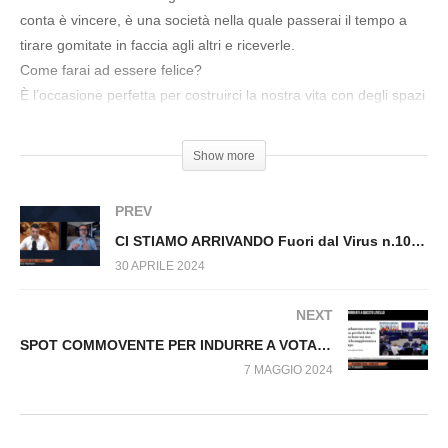
E’ TUTTO UNA TRUFFA Fuori dal Virus
conta è vincere, è una società nella quale passerai il tempo a
n.1058.SP
tirare gomitate in faccia agli altri e riceverle.
Come farai ad essere felice?
È l’occasione perfetta per costruirci la nostra vita con degli spazi
a ritmo d’uomo…”
Show more
#StefanoRe #Societa’
PREV
CI STIAMO ARRIVANDO Fuori dal Virus n.1060.SP
30 APRILE 2024
NEXT
SPOT COMMOVENTE PER INDURRE A VOTARE Fuori dal Virus n.1067.SP
7 MAGGIO 2024