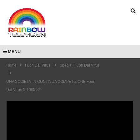
MENU
Home
Fuori Dal Virus
Speciali Fuori Dal Virus
UNA SOCIETA’ IN CONTINUA COMPETIZIONE Fuori
Dal Virus N.1065.SP